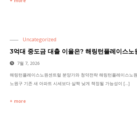
more
Uncategorized
3억대 중도금 대출 이율은? 해링턴플레이스노
7월 7, 2026
해링턴플레이스노원센트럴 분양가와 청약전략 해링턴플레이스노원센트
노원구 기존 새 아파트 시세보다 살짝 낮게 책정될 가능성이 […]
more