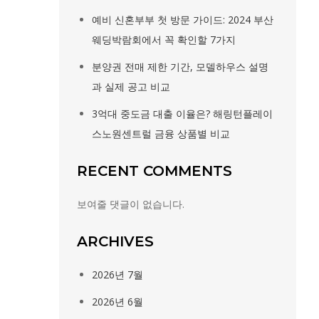
예비 신혼부부 첫 방문 가이드: 2024 부산
웨딩박람회에서 꼭 확인할 7가지
분양권 전매 제한 기간, 모델하우스 설명
과 실제 공고 비교
3억대 중도금 대출 이율은? 해링턴플레이
스노원센트럴 금융 상품별 비교
RECENT COMMENTS
보여줄 댓글이 없습니다.
ARCHIVES
2026년 7월
2026년 6월