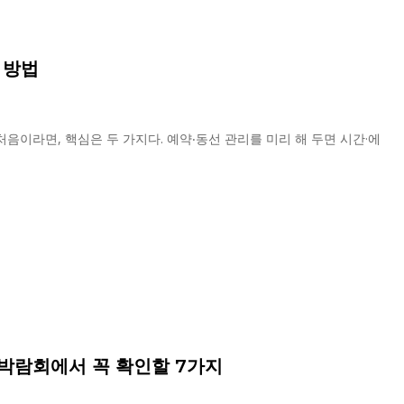
 방법
이라면, 핵심은 두 가지다. 예약‧동선 관리를 미리 해 두면 시간·에
딩박람회에서 꼭 확인할 7가지