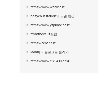
https://www.wanlico.kr
hogyebusstation의 느린 행간
https://www.ysprime.co.kr
fromthevault포럼
https://cebt.co.kr
iaan이의 블로그로 놀러와
https://www.cjk1438.or.kr