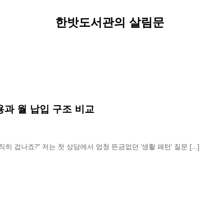
한밧도서관의 살림문
용과 월 납입 구조 비교
히 겁나죠?” 저는 첫 상담에서 엄청 뜬금없던 ‘생활 패턴’ 질문 […]