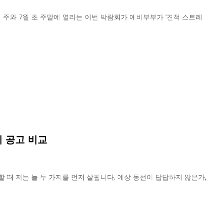
주와 7월 초 주말에 열리는 이번 박람회가 예비부부가 ‘견적 스트레
제 공고 비교
 저는 늘 두 가지를 먼저 살핍니다. 예상 동선이 답답하지 않은가,